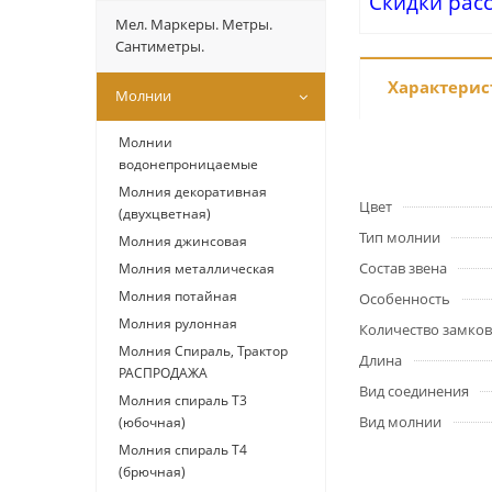
Скидки рас
Мел. Маркеры. Метры.
Сантиметры.
Характерис
Молнии
Молнии
водонепроницаемые
Молния декоративная
Цвет
(двухцветная)
Тип молнии
Молния джинсовая
Состав звена
Молния металлическая
Молния потайная
Особенность
Молния рулонная
Количество замков
Молния Спираль, Трактор
Длина
РАСПРОДАЖА
Вид соединения
Молния спираль Т3
Вид молнии
(юбочная)
Молния спираль Т4
(брючная)