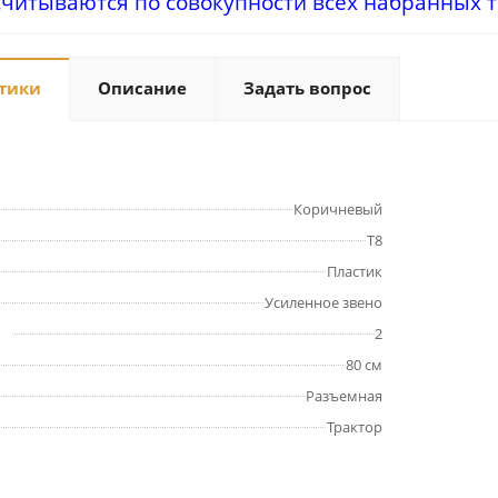
считываются по совокупности всех набранных т
тики
Описание
Задать вопрос
Коричневый
Т8
Пластик
Усиленное звено
2
80 см
Разъемная
Трактор