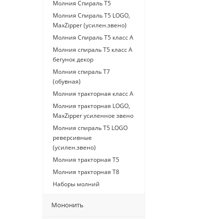
Молния Спираль Т5
Молния Спираль Т5 LOGO,
MaxZipper (усилен.звено)
Молния Спираль Т5 класс А
Молния спираль Т5 класс А
бегунок декор
Молния спираль Т7
(обувная)
Молния тракторная класс А
Молния тракторная LOGO,
MaxZipper усиленное звено
Молния спираль Т5 LOGO
реверсивные
(усилен.звено)
Молния тракторная Т5
Молния тракторная Т8
Наборы молний
Мононить