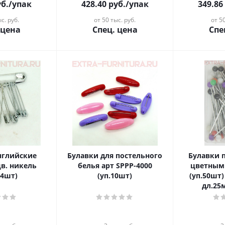
б.
/упак
428.40
руб.
/упак
349.86
с. руб.
от 50 тыс. руб.
от 50
 цена
Спец. цена
Спе
нглийские
Булавки для постельного
Булавки 
в. никель
белья арт SPPP-4000
цветным
64шт)
(уп.10шт)
(уп.50шт)
дл.25