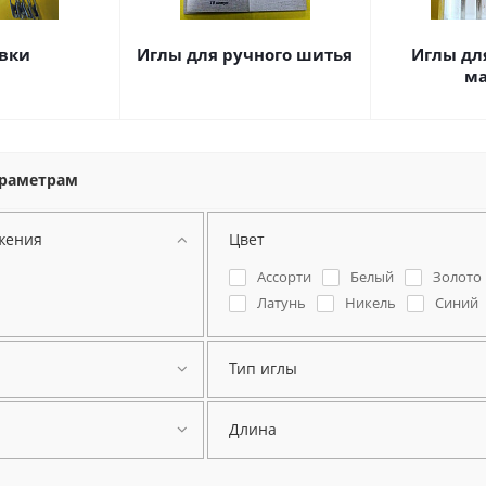
вки
Иглы для ручного шитья
Иглы дл
м
араметрам
жения
Цвет
Ассорти
Белый
Золото
Латунь
Никель
Синий
Тип иглы
Длина