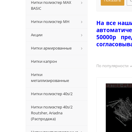
Нитки полиэстер MAX
BASIC
Нитки полиэстер MH
На все наш
автоматиче
Акции
50000р пр
согласовыв
Нитки армированные
Нитки капрон
По популярности
Нитки
металлизированные
Нитки полиэстер 40s/2
Нитки полиэстер 40s/2
Routsher, Ariadna
(Распродажа)