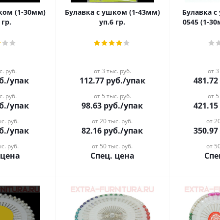
-30мм)
Булавка с ушком (1-43мм)
Булавка с
 гр.
уп.6 гр.
0545 (1-3
с. руб.
от 3 тыс. руб.
от 3
б.
/упак
112.77
руб.
/упак
481.72
с. руб.
от 5 тыс. руб.
от 5
б.
/упак
98.63
руб.
/упак
421.15
с. руб.
от 20 тыс. руб.
от 20
б.
/упак
82.16
руб.
/упак
350.97
с. руб.
от 50 тыс. руб.
от 50
 цена
Спец. цена
Спе