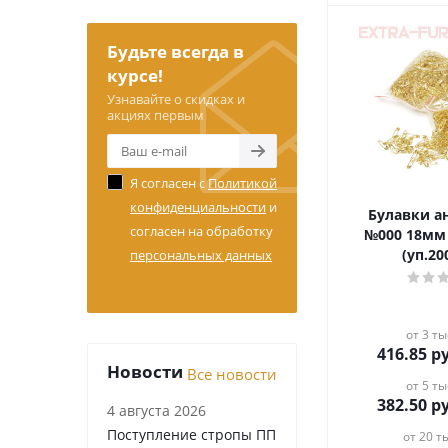
Будьте всегда в
курсе!
Узнавайте о скидках и
акциях первым
Я согласен с
Политикой
конфиденциальности
и
Булавки а
согласен на обработку
№000 18мм
(уп.2
персональных данных
от 3 ты
416.85
ру
Новости
Все новости
от 5 ты
382.50
ру
4 августа 2026
Поступление стропы ПП
от 20 ты