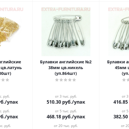
нглийские
Булавки английские №2
Булавки 
 цв.латунь
38мм цв.никель
45мм 
000шт)
(уп.864шт)
(уп
с. руб.
от 3 тыс. руб.
от 3
б.
/упак
510.30
руб.
/упак
416.85
с. руб.
от 5 тыс. руб.
от 5
б.
/упак
468.18
руб.
/упак
382.50
с. руб.
от 20 тыс. руб.
от 20