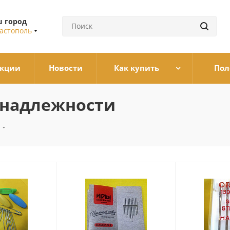
 город
астополь
кции
Новости
Как купить
Пол
инадлежности
И