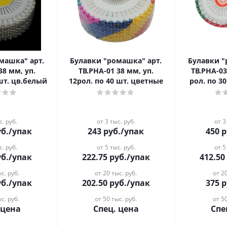
Булавки "ромашка" арт.
Булавки "ромашка" арт.
38 мм, уп.
ТВ.РНА-01 38 мм, уп.
ТВ.РНА-03
 шт. цв.белый
12рол. по 40 шт. цветные
рол. по 3
с. руб.
от 3 тыс. руб.
от 3
б.
/упак
243
руб.
/упак
450
р
с. руб.
от 5 тыс. руб.
от 5
б.
/упак
222.75
руб.
/упак
412.50
с. руб.
от 20 тыс. руб.
от 20
б.
/упак
202.50
руб.
/упак
375
р
с. руб.
от 50 тыс. руб.
от 50
 цена
Спец. цена
Спе