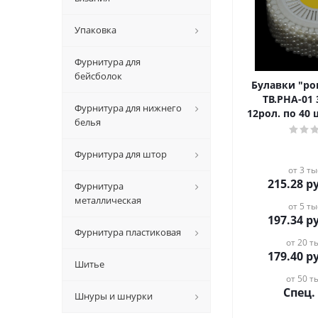
Упаковка
Фурнитура для
бейсболок
Булавки "ромашка" арт.
ТВ.РНА-01 
Фурнитура для нижнего
12рол. по 40
белья
Фурнитура для штор
от 3 ты
215.28
ру
Фурнитура
металлическая
от 5 ты
197.34
ру
Фурнитура пластиковая
от 20 ты
179.40
ру
Шитье
от 50 ты
Спец.
Шнуры и шнурки