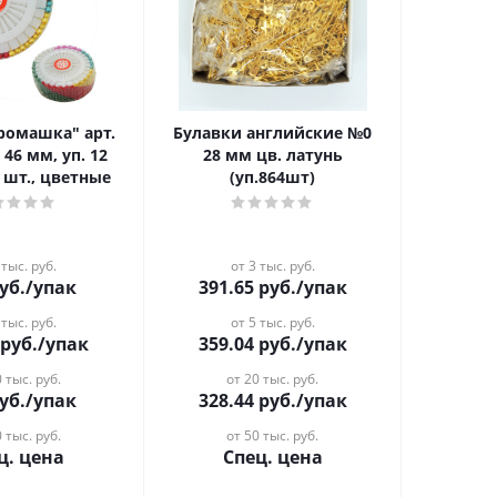
Булавки английские №0
 46 мм, уп. 12
28 мм цв. латунь
0 шт., цветные
(уп.864шт)
 тыс. руб.
от 3 тыс. руб.
уб.
/упак
391.65
руб.
/упак
 тыс. руб.
от 5 тыс. руб.
руб.
/упак
359.04
руб.
/упак
 тыс. руб.
от 20 тыс. руб.
уб.
/упак
328.44
руб.
/упак
 тыс. руб.
от 50 тыс. руб.
ц. цена
Спец. цена