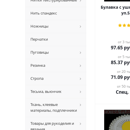
Нитки текстурированные
Булавка с ушком (1
уп.5
Нить спандекс
Ножницы
Перчатки
от 3 ты
97.65
ру
Пуговицы
от 5 ты
85.37
ру
Резинка
от 20 ты
71.09
ру
Стропа
от 50 ты
Тесьма, вьюнчик
Спец.
Ткань, клеевые
материалы, подплечники
Товары для рукоделия и
вязания