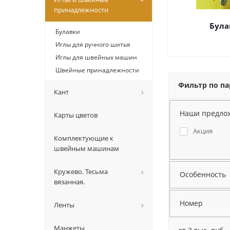
принадлежности
Була
Булавки
Иглы для ручного шитья
Иглы для швейных машин
Швейные принадлежности
Фильтр по п
Кант
Наши предло
Карты цветов
Акция
Комплектующие к
швейным машинам
Кружево. Тесьма
Особенность
вязанная.
Номер
Ленты
Манжеты