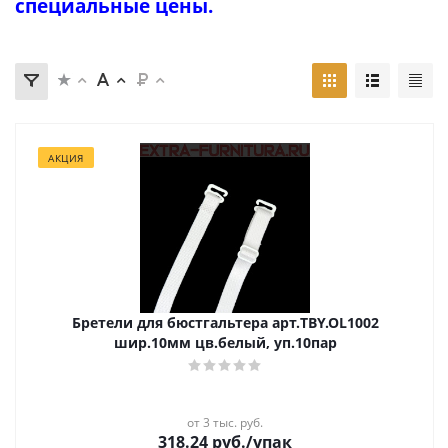
специальные цены.
АКЦИЯ
Бретели для бюстгальтера арт.TBY.OL1002
шир.10мм цв.белый, уп.10пар
от 3 тыс. руб.
318.24
руб.
/упак